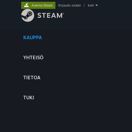
Asenna Steam
Kirjaudu sisään
|
kieli
KAUPPA
YHTEISÖ
TIETOA
TUKI