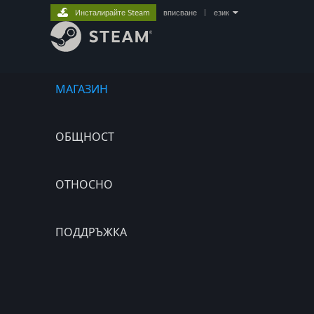
Инсталирайте Steam
вписване
|
език
МАГАЗИН
ОБЩНОСТ
ОТНОСНО
ПОДДРЪЖКА