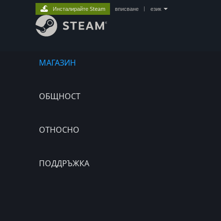
Инсталирайте Steam
вписване
|
език
МАГАЗИН
ОБЩНОСТ
ОТНОСНО
ПОДДРЪЖКА