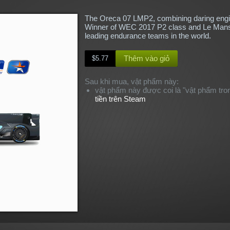
The Oreca 07 LMP2, combining daring engin
Winner of WEC 2017 P2 class and Le Mans 
leading endurance teams in the world.
Thêm vào giỏ
$5.77
Sau khi mua, vật phẩm này:
vật phẩm này được coi là "vật phẩm tron
tiền trên Steam