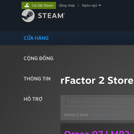
Cài đặt Steam
đăng nhập
|
Ngôn ngữ
CỬA HÀNG
CỘNG ĐỒNG
rFactor 2 Store
THÔNG TIN
HỖ TRỢ
rFactor 2 Store
> Oreca 07 LMP2
Oreca 07 LMP2