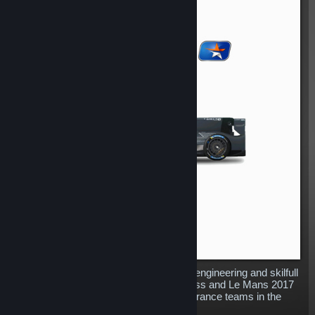
The Oreca 07 LMP2, combining daring engineering and skilfull
know-how. Winner of WEC 2017 P2 class and Le Mans 2017
and used by several of the leading endurance teams in the
world.