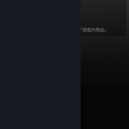
$5.78
加入購物車
購買後，此物品：
此物品依據
Steam 退款政策
，屬於「遊戲內物品」
© Valve Corporation. 版權所有。所有商標皆為個別所有
權人在美國與其它國家（地區）之財產。
隱私權政策
|
法律聲明
|
輔助功能
|
Steam 訂戶協議
|
退款
|
Cookie