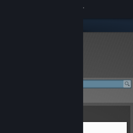
登入
商店
社群
關於
rFactor 2 Store
客服
變更語言
rFactor 2 Store
> Oreca 07 LMP2
取得 Steam 行動應用程式
Oreca 07 LMP2
檢視電腦版網頁