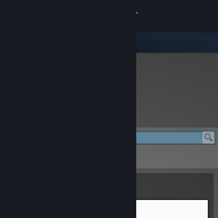
Вписване
Магазин
Общност
Относно
rFactor 2 Store
Поддръжка
Смяна на езика
rFactor 2 Store
> Oreca 07 LMP2
Сдобийте се с мобилното Steam приложение
Oreca 07 LMP2
Преглед на сайта за настолни компютри