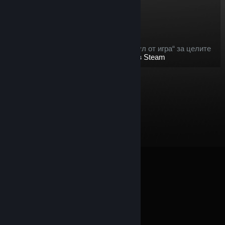
$5.78
Добавяне в кошница
След покупка, този артикул:
този артикул се счита като „артикул от игра“ за целите
на предлаганото
възстановяване в Steam
© Valve Corporation. Всички права запазени. Всички
търговски марки принадлежат на съответните им
собственици в САЩ и други страни.
Декларация за
поверителност
|
Юридическа информация
|
Достъпност
|
Условия за ползване на Steam
|
Възстановявания
|
Бисквитки