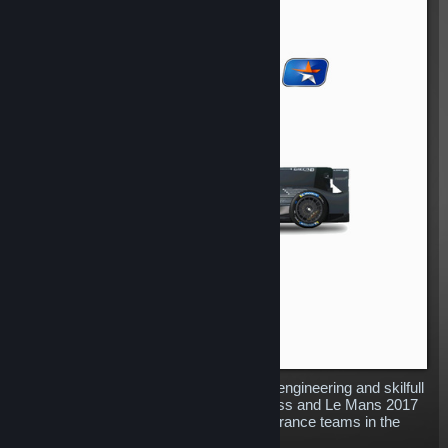
The Oreca 07 LMP2, combining daring engineering and skilfull
know-how. Winner of WEC 2017 P2 class and Le Mans 2017
and used by several of the leading endurance teams in the
world.