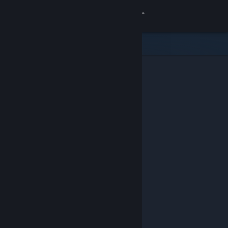
Iniciar sesión
Tienda
Comunidad
Acerca de
Soporte
Cambiar idioma
Descargar Steam Mobile
Ver versión clásica