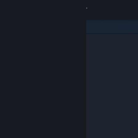
Logg inn
Butikk
Samfunn
Om
Kundestøtte
Bytt språk
Skaff deg Steam-appen på mobil
Vis skrivebordsversjon