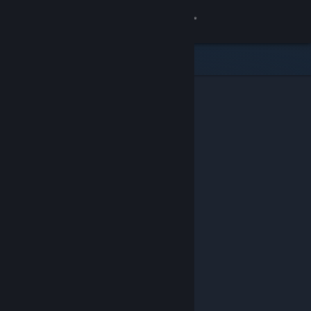
Iniciar sesión
Tienda
Comunidad
Acerca de
Soporte
Cambiar idioma
Obtener la aplicación de Steam Mobile
Ver versión clásica