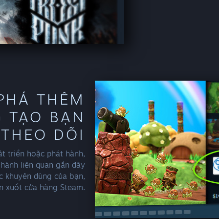
PHÁ THÊM
G TẠO BẠN
THEO DÕI
t triển hoặc phát hành,
hành liên quan gần đây
c khuyên dùng của bạn,
ên xuốt cửa hàng Steam.