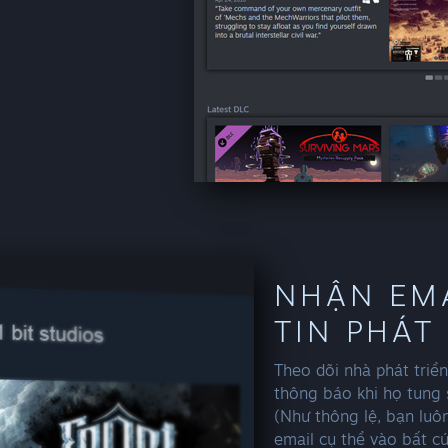
NHẬN EM
TIN PHÁT
Theo dõi nhà phát triể
thông báo khi họ tung 
(Như thông lệ, bạn luô
email cụ thể vào bất cứ