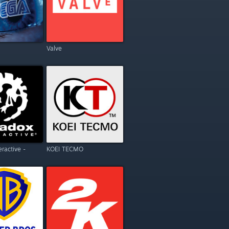
Valve
eractive -
KOEI TECMO