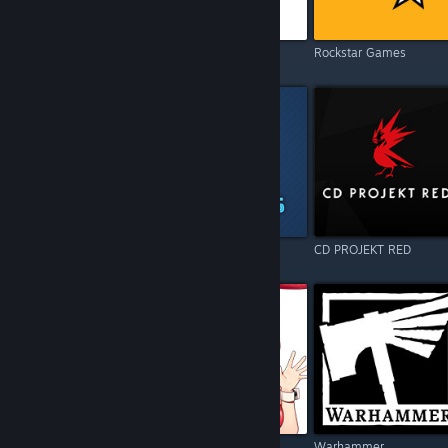
Electronic Arts
Square Enix
Rockstar Games
Resident Evil
Games Operators
CD PROJEKT RED
Call of Duty
Kagura Games
Warhammer