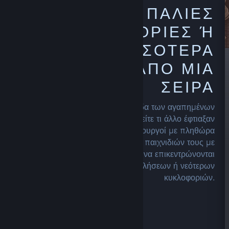
ΕΞΕΡΕΥΝΗΣΤΕ ΠΑΛΙΕΣ
ΚΥΚΛΟΦΟΡΙΕΣ Ή Π
ΕΡΙΣΣΟΤΕΡΑ Π
ΑΙΧΝΙΔΙΑ ΑΠΟ ΜΙΑ Σ
ΕΙΡΑ
Περιηγηθείτε στην αρχική σελίδα των αγαπημένων
δημιουργών ή εκδοτών σας για να δείτε τι άλλο έφτιαξαν
που μπορεί να σας ενδιαφέρει. Δημιουργοί με πληθώρα
τίτλων μπορεί να εκθέτουν τη σειρά παιχνιδιών τους με
πολλούς διαφορετικούς τρόπους ή να επικεντρώνονται
στην ανάδειξη των κορυφαίων πωλήσεων ή νεότερων
κυκλοφοριών.