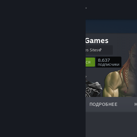
Войти
Магазин
Y Press Games
Сообщество
Y Press Games Sites
Информация
8,637
Подписаться
ПОДПИСЧИКИ
Поддержка
Изменить язык
ИЗБРАННОЕ
СПИСКИ
ПОДРОБНЕЕ
Скачать мобильное приложение Steam
Полная версия