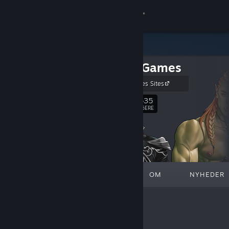
Log på
Butik
Y Press Games
Fællesskab
Y Press Games Sites
Om
8,635
Følg
FØLGERE
Support
Skift sprog
FREMHÆVEDE
LISTER
OM
NYHEDER
Hent Steam-mobilappen
Vis desktop-webside