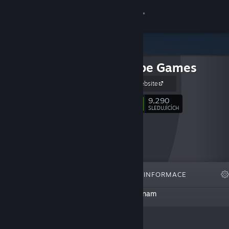
Přihlásit se
Obchod
Skunkape Games
Komunita
Skunkape Website
Informace
9,290
Sledovat
SLEDUJÍCÍCH
Podpora
Změnit jazyk
VYBRANÉ
SEZNAMY
INFORMACE
Mobilní aplikace služby Steam
Tento tvůrce prozatím nevytvořil žádný seznam
Desktopová verze stránky