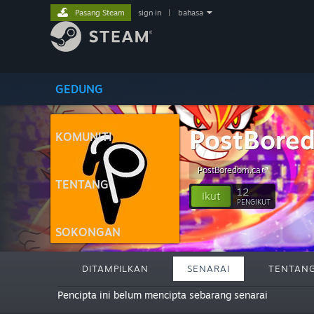
Pasang Steam
sign in
|
bahasa
GEDUNG
PostBore
KOMUNITI
PostBoredom.ca
TENTANG
12
Ikut
PENGIKUT
SOKONGAN
DITAMPILKAN
SENARAI
TENTAN
Pencipta ini belum mencipta sebarang senarai