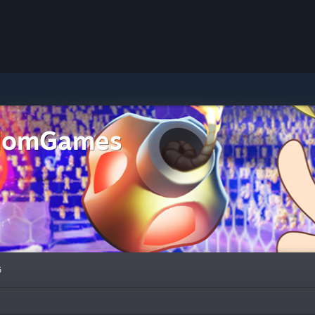
domGames
G