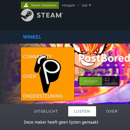
Steam installeren
inloggen
|
taal
WINKEL
PostBore
COMMUNITY
PostBoredom.ca
OVER
12
Volgen
VOLGERS
ONDERSTEUNING
UITGELICHT
LIJSTEN
OVER
Deze maker heeft geen lijsten gemaakt