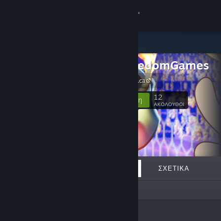
Σύνδεση
Κατάστημα
PostBoredomGames
Κοινότητα
PostBoredom.ca
Σχετικά
12
Ακολούθηση
ΑΚΟΛΟΥΘΟΙ
Υποστήριξη
Αλλαγή γλώσσας
ΠΡΟΒΑΛΛΌΜΕΝΑ
ΛΊΣΤΕΣ
ΣΧΕΤΙΚΆ
Αποκτήστε την εφαρμογή Steam για κινητές συσκευές
Αυτός ο δημιουργός δεν έχει καμία λίστα
Προβολή ιστοσελίδας για υπολογιστές