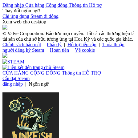
Đăng nhập
Cửa hàng
Cộng đồng
Thông tin
Hỗ trợ
Thay đổi ngôn ngữ
Cài ứng dụng Steam di động
Xem web cho desktop
© Valve Corporation. Bảo lưu mọi quyền. Tất cả các thương hiệu là
tài sản của chủ sở hữu tương ứng tại Hoa Kỳ và các quốc gia khác.
Chính sách bảo mật
|
Pháp lý
|
Hỗ trợ tiếp cận
|
Thỏa thuận
người đăng ký Steam
|
Hoàn tiền
|
Về cookie
CỬA HÀNG
CỘNG ĐỒNG
Thông tin
HỖ TRỢ
Cài đặt Steam
đăng nhập
|
Ngôn ngữ