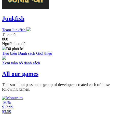
Junkfish
Team Junkfish
Theo dõi
868
Người theo dõi
Đã phớt lờ
Tiêu biểu
Danh sách
Giới thiệu
Xem toàn bộ danh sách
All our games
This small but passionate group of developers created each of these
following games.
-80%
$17.99
$3.59