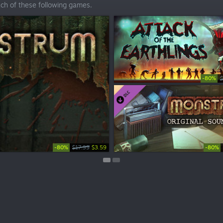
ach of these following games.
-80%
$
-80%
-80%
$17.99
$3.59