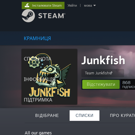
Інсталювати Steam
Увійти
|
мова
КРАМНИЦЯ
Junkfish
СПІЛЬНОТА
Team Junkfish
ІНФОРМАЦІЯ
868
Відстежувати
ПІДПИС
ПІДТРИМКА
ВІДІБРАНЕ
СПИСКИ
ПРО КУРАТ
All our games