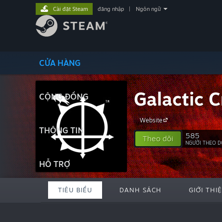
Cài đặt Steam
đăng nhập
|
Ngôn ngữ
CỬA HÀNG
Galactic C
CỘNG ĐỒNG
Website
THÔNG TIN
585
Theo dõi
NGƯỜI THEO D
HỖ TRỢ
TIÊU BIỂU
DANH SÁCH
GIỚI THI