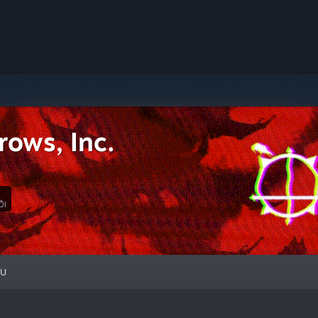
rows, Inc.
ÕI
ỆU