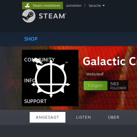
Steam installieren
anmelden
|
Sprache
SHOP
Galactic C
COMMUNITY
Website
INFO
583
Folgen
FOLLOWER
SUPPORT
ANGESAGT
LISTEN
ÜBER