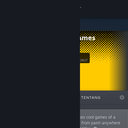
Login
Toko
Dev's Games
Komunitas
Itch.io
Tentang
47
Ikuti
PENGIKUT
Bantuan
Ubah bahasa
DIFITURKAN
DAFTAR
TENTANG
Dapatkan Aplikasi Seluler Steam
Lihat situs web desktop
Devon is a solo game developer who makes cool games of a
wide variety of genres. I'll make anything from paint-anywhere