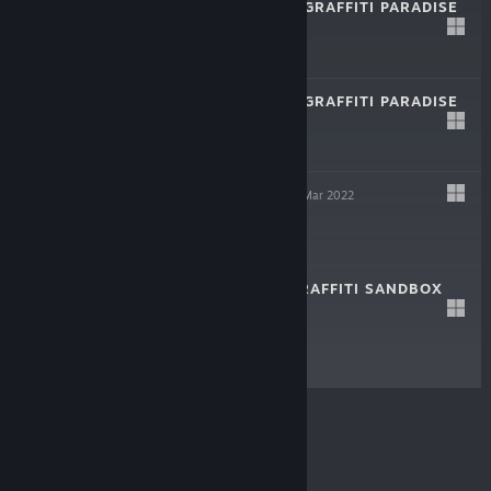
BOMBING!! 2: A GRAFFITI PARADISE
27 Jun 2023
$19.99
BOMBING!! 2: A GRAFFITI PARADISE
DEMO
21 Feb 2023
Demo Gratis
LOFTY QUEST
28 Mar 2022
$3.99
BOMBING!!: A GRAFFITI SANDBOX
18 Mei 2021
$6.99
© Valve Corporation. Hak cipta dilindungi Undang-
Undang. Semua merek dagang merupakan hak
pemilik dari negara AS dan negara lainnya.
Kebijakan
Privasi
|
Legal
|
Aksesibilitas
|
Perjanjian Pelanggan
Steam
|
Pengembalian Dana
|
Cookie