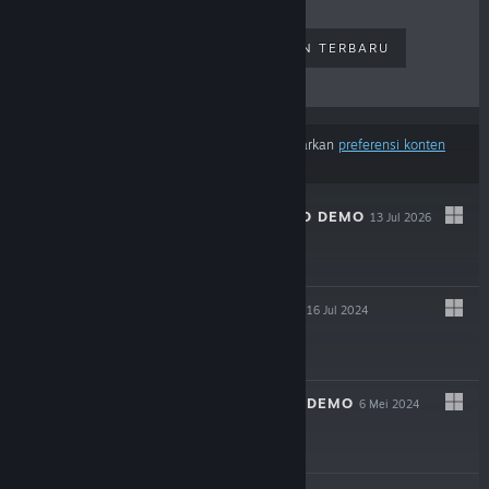
PENJUALAN TERLARIS
RILISAN TERBARU
RILISAN MENDATANG
DISKON
Hasil tidak termasuk beberapa produk berdasarkan
preferensi konten
atau bahasamu
S.K.R.U.B. SQUAD DEMO
13 Jul 2026
Demo Gratis
CENTAURI DARK
16 Jul 2024
$4.99
CENTAURI DARK DEMO
6 Mei 2024
Demo Gratis