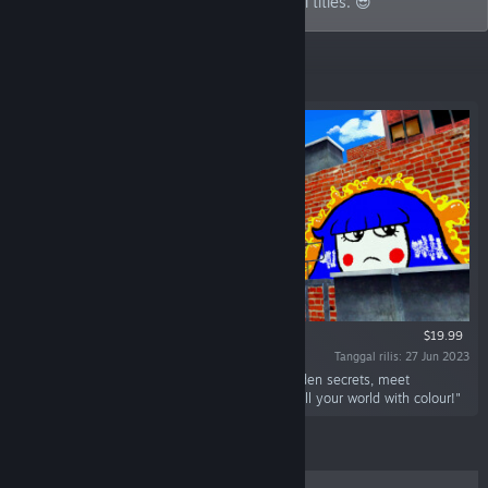
graffiti games to action-packed bullet hell titles. 😎
Penjualan Terlaris
$19.99
Tanggal rilis: 27 Jun 2023
"Welcome To Graffiti Paradise! Explore for hidden secrets, meet
interesting friends, unlock painting tools, and fill your world with colour!"