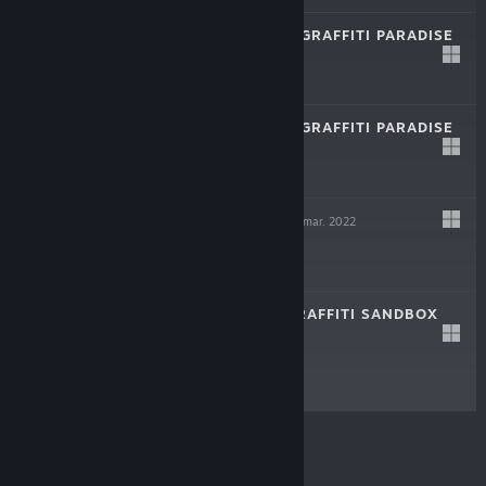
BOMBING!! 2: A GRAFFITI PARADISE
27. juni 2023
$19.99
BOMBING!! 2: A GRAFFITI PARADISE
DEMO
21. feb. 2023
Gratis demo
LOFTY QUEST
28. mar. 2022
$3.99
BOMBING!!: A GRAFFITI SANDBOX
18. maj 2021
$6.99
© Valve Corporation. Alle rettigheder forbeholdes.
Alle varemærker tilhører deres respektive indehavere
i USA og andre lande.
Fortrolighedspolitik
|
Juridisk
|