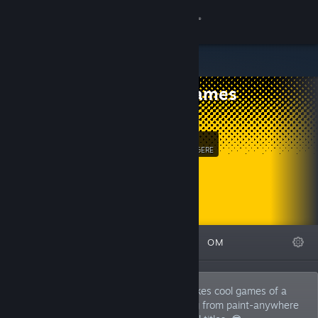
Log på
Butik
Dev's Games
Fællesskab
Itch.io
Om
47
Følg
FØLGERE
Support
Skift sprog
FREMHÆVEDE
LISTER
OM
Hent Steam-mobilappen
Vis desktop-webside
Devon is a solo game developer who makes cool games of a
wide variety of genres. I'll make anything from paint-anywhere