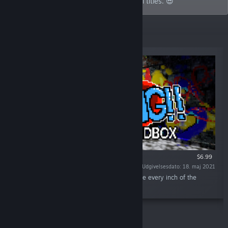
graffiti games to action-packed bullet hell titles. 😎
Topsællerter
$6.99
Udgivelsesdato: 18. maj 2021
“Bombing!! is a creative graffiti sandbox where every inch of the
environment can be painted.”