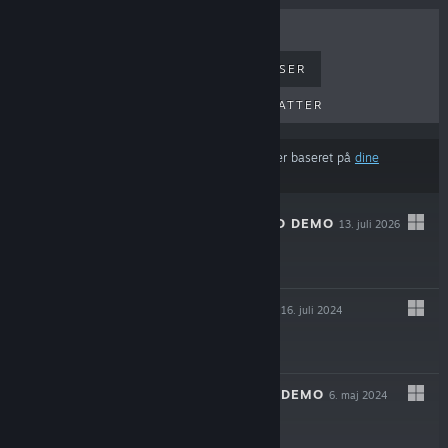
TOPSÆLLERTER
NYE UDGIVELSER
KOMMENDE UDGIVELSER
RABATTER
Resultaterne udelukker muligvis visse produkter baseret på
dine
indholds- eller sprogpræferencer
S.K.R.U.B. SQUAD DEMO
13. juli 2026
Gratis demo
CENTAURI DARK
16. juli 2024
$4.99
CENTAURI DARK DEMO
6. maj 2024
Gratis demo