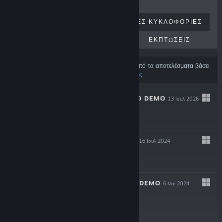
ΚΟΡΥΦΑΊΑ ΣΕ ΠΩΛΉΣΕΙΣ
ΝΈΕΣ ΚΥΚΛΟΦΟΡΊΕΣ
ΕΠΕΡΧΌΜΕΝΕΣ ΚΥΚΛΟΦΟΡΊΕΣ
ΕΚΠΤΏΣΕΙΣ
Ορισμένα προϊόντα μπορεί να έχουν εξαιρεθεί από τα αποτελέσματα βάσει
των
προτιμήσεων περιεχομένου και γλώσσας σας
S.K.R.U.B. SQUAD DEMO
13 Ιουλ 2026
Δωρεάν demo
CENTAURI DARK
16 Ιουλ 2024
$4.99
CENTAURI DARK DEMO
6 Μαϊ 2024
Δωρεάν demo