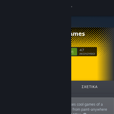
Σύνδεση
Κατάστημα
Dev's Games
Κοινότητα
Itch.io
Σχετικά
47
Ακολούθηση
ΑΚΟΛΟΥΘΟΙ
Υποστήριξη
Αλλαγή γλώσσας
ΠΡΟΒΑΛΛΌΜΕΝΑ
ΛΊΣΤΕΣ
ΣΧΕΤΙΚΆ
Αποκτήστε την εφαρμογή Steam για κινητές συσκευές
Προβολή ιστοσελίδας για υπολογιστές
Devon is a solo game developer who makes cool games of a
wide variety of genres. I'll make anything from paint-anywhere