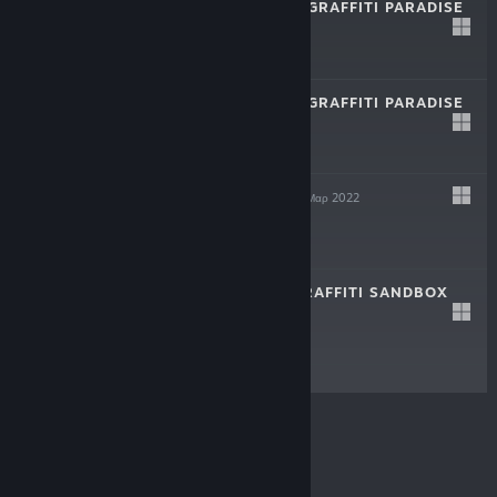
BOMBING!! 2: A GRAFFITI PARADISE
27 Ιουν 2023
$19.99
BOMBING!! 2: A GRAFFITI PARADISE
DEMO
21 Φεβ 2023
Δωρεάν demo
LOFTY QUEST
28 Μαρ 2022
$3.99
BOMBING!!: A GRAFFITI SANDBOX
18 Μαϊ 2021
$6.99
© Valve Corporation. Με επιφύλαξη κάθε νόμιμου
δικαιώματος. Όλα τα εμπορικά σήματα είναι ιδιοκτησία
των αντίστοιχων δικαιούχων τους στις ΗΠΑ και σε άλλες
χώρες.
Πολιτική Απορρήτου
|
Νομικά
|
Προσβασιμότητα
|
Συμφωνητικό Συνδρομητή Steam
|
Επιστροφές χρημάτων
|
Cookie