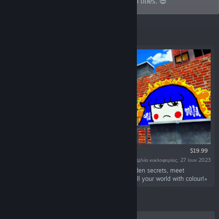
graffiti games to action-packed bullet hell titles. 😎
Κορυφαία σε πωλήσεις
$19.99
Ημ/νία κυκλοφορίας: 27 Ιουν 2023
«Welcome To Graffiti Paradise! Explore for hidden secrets, meet
interesting friends, unlock painting tools, and fill your world with colour!»