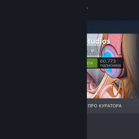
Увійти
Крамниця
Saikey Studios
Спільнота
Saikey Website
Інформація
60,773
Відстежувати
ПІДПИСНИКІВ
Підтримка
Змінити мову
ВІДІБРАНЕ
СПИСКИ
ПРО КУРАТОРА
Завантажити мобільний застосунок Steam
Переглянути повну версію