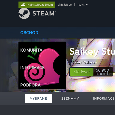
Nainstalovat Steam
přihlásit se
|
jazyk
OBCHOD
Saikey St
KOMUNITA
Saikey Website
INFORMACE
60,900
Sledovat
SLEDUJÍCÍCH
PODPORA
VYBRANÉ
SEZNAMY
INFORMACE