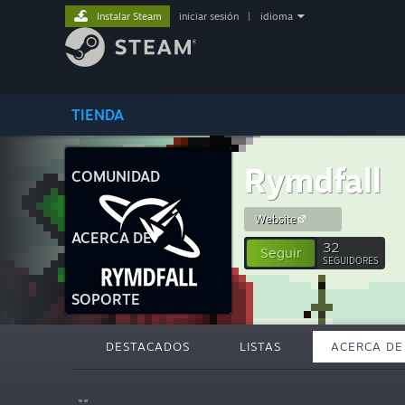
Instalar Steam
iniciar sesión
|
idioma
TIENDA
Rymdfall
COMUNIDAD
Website
ACERCA DE
32
Seguir
SEGUIDORES
SOPORTE
DESTACADOS
LISTAS
ACERCA DE
""