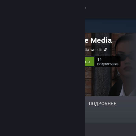
Войти
Магазин
Osgoode Media
Сообщество
Osgoode Media website
Информация
11
Подписаться
ПОДПИСЧИКИ
Поддержка
Изменить язык
ИЗБРАННОЕ
СПИСКИ
ПОДРОБНЕЕ
Скачать мобильное приложение Steam
У этого создателя нет списков
Полная версия