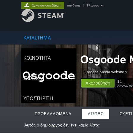
Εγκατάσταση Steam
σύνδεση
|
Γλώσσα
ΚΑΤΑΣΤΗΜΑ
Osgoode 
ΚΟΙΝΟΤΗΤΑ
Osgoode Media website
ΣΧΕΤΙΚΆ
11
Ακολούθηση
ΑΚΟΛΟΥΘ
ΥΠΟΣΤΗΡΙΞΗ
ΠΡΟΒΑΛΛΌΜΕΝΑ
ΛΊΣΤΕΣ
ΣΧΕΤΙ
Αυτός ο δημιουργός δεν έχει καμία λίστα