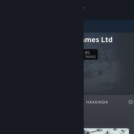
Giriş yap
Mağaza
Dope Games Ltd
Topluluk
81
Takip Et
TAKIPÇI
Hakkında
Destek
Dili değiştir
ÖNE ÇIKAN
LISTELER
HAKKINDA
Steam mobil uygulamasını yükle
Masaüstü internet sitesini görüntüle
Yeni Çıkanlar