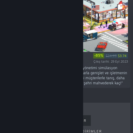
-85%
$24.99
$3.74
Çıkış tarihi: 29 Eyl 2023
“Definitely Not Fried Chicken, farklı bir işletme yönetimi simülasyon
oyunudur! Uyuşturucu ticaretini yasal paravanlarla genişlet ve işletmenin
iki tarafını da yönet. Yeni "işletmeler" edin, yeni müşterilerle tanış, daha
güçlü uyuşturucular Geliştir, çok para kazan ve şehri mahvederek kaç!”
ÇOK SATANLAR
YENI ÇIKANLAR
PEK YAKINDA ÇIKACAKLAR
İNDIRIMLER