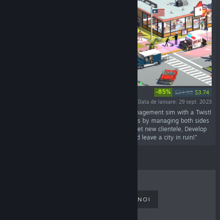
-85%
$24.99
$3.74
Data de lansare: 29 sept. 2023
„Definitely Not Fried Chicken is a business management sim with a Twist!
Grow your drugs trade through legitimate fronts by managing both sides
of the business. Acquire new "businesses", meet new clientele, Develop
more potent narcotics, make lots of money and leave a city in ruin!”
CELE MAI VÂNDUTE
LANSĂRI NOI
LANSĂRI VIITOARE
REDUCERI