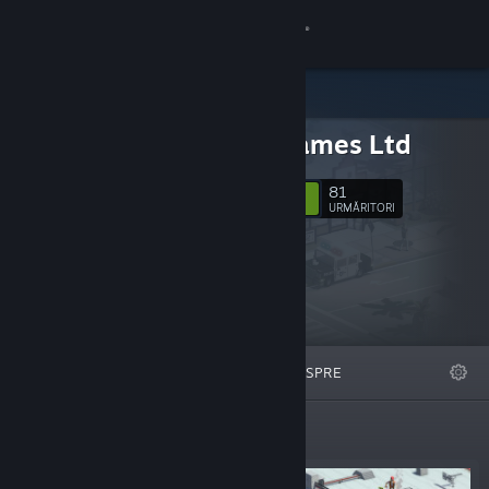
Conectează-te
Magazin
Dope Games Ltd
Comunitate
81
Urmărește
URMĂRITORI
Despre
Asistență
Schimbă limba
DEOSEBITE
LISTE
DESPRE
Obține aplicația Steam pentru dispozitive mobile
Vezi site în versiunea pentru desktop
Lansări noi