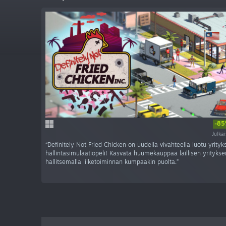
-8
Julka
“Definitely Not Fried Chicken on uudella vivahteella luotu yrityk
hallintasimulaatiopeli! Kasvata huumekauppaa laillisen yritykse
hallitsemalla liiketoiminnan kumpaakin puolta.”