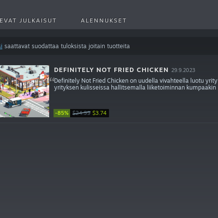
EVAT JULKAISUT
ALENNUKSET
i
saattavat suodattaa tuloksista joitain tuotteita
DEFINITELY NOT FRIED CHICKEN
29.9.2023
Definitely Not Fried Chicken on uudella vivahteella luotu yri
yrityksen kulisseissa hallitsemalla liiketoiminnan kumpaakin 
-85%
$24.99
$3.74