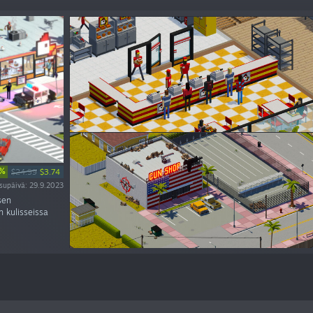
5%
$24.99
$3.74
isupäivä: 29.9.2023
sen
n kulisseissa