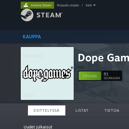
Asenna Steam
Kirjaudu sisään
|
kieli
KAUPPA
Dope Gam
YHTEISÖ
81
TIETOA
Seuraa
SEURAAJAA
TUKI
ESITTELYSSÄ
LISTAT
TIETOA
Uudet julkaisut