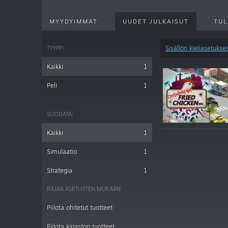
MYYDYIMMÄT
UUDET JULKAISUT
TUL
TYYPPI
Sisällön kieliasetukses
Kaikki
1
Peli
1
SUODATA:
Kaikki
1
Simulaatio
1
Strategia
1
RAJAA ASETUSTEN MUKAAN
Piilota ohitetut tuotteet
Piilota kirjaston tuotteet