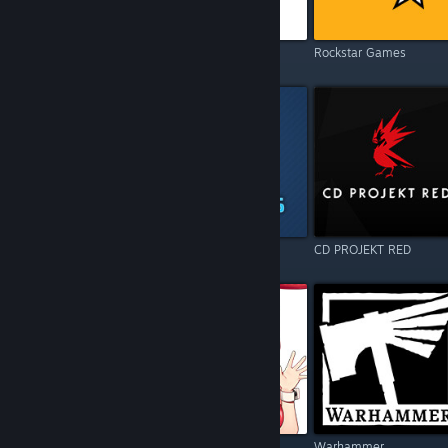
Electronic Arts
Square Enix
Rockstar Games
Resident Evil
Games Operators
CD PROJEKT RED
Call of Duty
Kagura Games
Warhammer