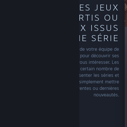
DÉCOUVREZ DES JEUX
DÉJÀ SORTIS OU
D'AUTRES JEUX ISSUS
D'UNE SÉRIE
Parcourez la page d'accueil de votre équipe de
développement et d'édition préférée pour découvrir ses
autres créations qui pourraient vous intéresser. Les
équipes de conception qui ont un certain nombre de
titres à leur actif peuvent présenter les séries et
franchises de différentes façons ou simplement mettre
en avant leurs meilleures ventes ou dernières
nouveautés.