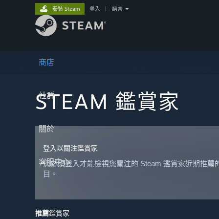
安裝 Steam
登入
|
語言
商店
STEAM 鑑賞家
社群
關於
登入以關注鑑賞家
客服中心
您必須登入才能檢視您關注的 Steam 鑑賞家近期推薦
目。
推薦
鑑賞家