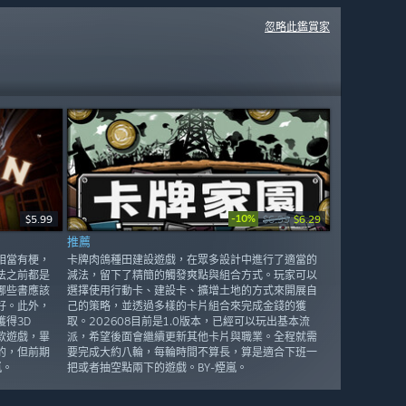
忽略此鑑賞家
-10%
$5.99
$6.99
$6.29
推薦
相當有梗，
卡牌肉鴿種田建設遊戲，在眾多設計中進行了適當的
法之前都是
減法，留下了精簡的觸發爽點與組合方式。玩家可以
哪些書應該
選擇使用行動卡、建設卡、擴增土地的方式來開展自
好。此外，
己的策略，並透過多樣的卡片組合來完成金錢的獲
得3D
取。202608目前是1.0版本，已經可以玩出基本流
款遊戲，畢
派，希望後面會繼續更新其他卡片與職業。全程就需
的，但前期
要完成大約八輪，每輪時間不算長，算是適合下班一
嵐。
把或者抽空點兩下的遊戲。BY-煙嵐。