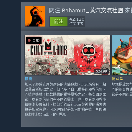
關注
Bahamut_蒸汽交流社團
來
42,126
關注
位關注者
直播
$24.99
推薦
情報型
加入了經營管理與建造的肉鴿遊戲，玩起來會有一點
地塊擺放類
跟黑帝斯相似之處，但也多了自己獨特的邪教信仰，
同的組合與建
而這也造就了這款遊戲的獨特風格之處。每次回到家
都是不同的風
都可以看到信徒們有不同的需求，也可以看到邪教小
鎮逐漸發展茁壯，這部份的設計以及與神靈的探索也
算是相當有趣。可以理解他是如何能夠在這一片肉鴿
遊戲中脫穎而出。BY-煙嵐。