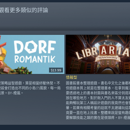
觀看更多類似的評論
$13.99
情報型
型策略益智遊戲，算是相當紓壓休閒。不
圖書館書本整理遊戲。書名中文化之後都
設會打造出不同的小島(?)風貌，每一局
但遊戲本質上就是在整理書本，在拿到魔
景。BY-煙嵐。
要透過地上的書本封面與書名來區分到底
放在哪些地方，對於剛入門的人不算太友
能夠暢玩第三人稱設計遊戲的我竟然也會獲
暈，如果有相關考量的話就不太建議玩這
竟要一直在地上找書。整體來說是蠻有趣
要解鎖技能之類的實在是很頭疼。BY-煙