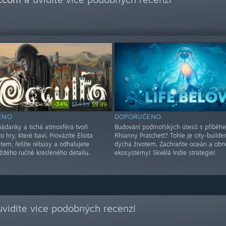
-34%
$14.99
$9.89
ENO
DOPORUČENO
hádanky a tichá atmosféra tvoří
Budování podmořských útesů s příběh
o hry, které baví. Provázíte Eliota
Rhianny Pratchett? Tohle je city-builder
tem, řešíte rébusy a odhalujete
dýchá životem. Zachraňte oceán a obn
aždého ručně kresleného detailu.
ekosystémy! Skvělá Indie strategie!
vidíte více podobných recenzí