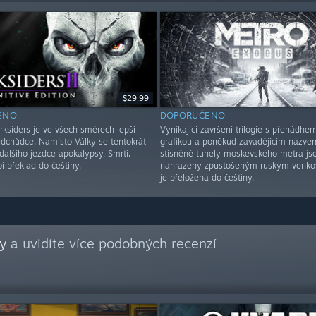
$29.99
ENO
DOPORUČENO
rksiders je ve všech směrech lepší
Vynikající završení trilogie s přenádher
edchůdce. Namísto Války se tentokrát
grafikou a poněkud zavádějícím názve
dalšího jezdce apokalypsy, Smrti.
stísněné tunely moskevského metra js
í překlad do češtiny.
nahrazeny zpustošeným ruským venko
je přeložena do češtiny.
ky
a uvidíte více podobných recenzí