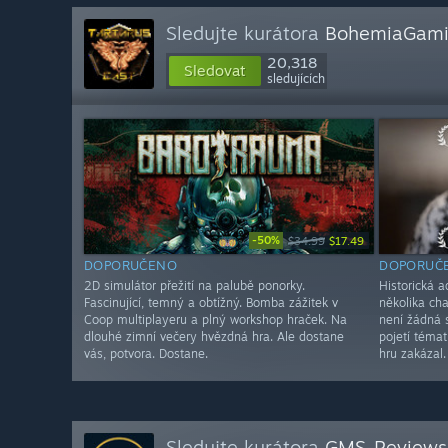
Sledujte kurátora
BohemiaGami
20,318
Sledovat
sledujících
-50%
$34.99
$17.49
DOPORUČENO
DOPORUČ
2D simulátor přežití na palubě ponorky.
Historická a
Fascinující, temný a obtížný. Bomba zážitek v
několika ch
Coop multiplayeru a plný workshop hraček. Na
není žádná
dlouhé zimní večery hvězdná hra. Ale dostane
pojetí téma
vás, potvora. Dostane.
hru zakázal.
Sledujte kurátora
GMS-Reviews