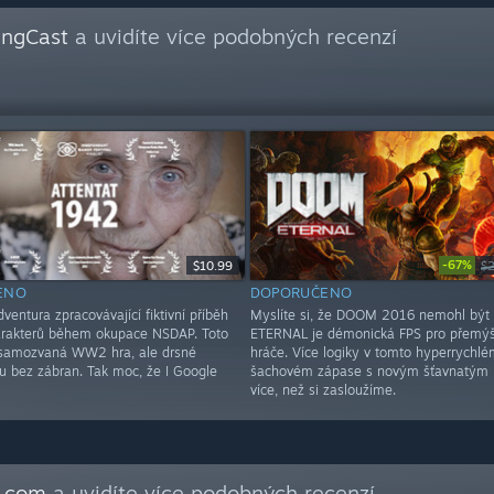
ngCast
a uvidíte více podobných recenzí
-67%
$10.99
$
ENO
DOPORUČENO
dventura zpracovávající fiktivní příběh
Myslíte si, že DOOM 2016 nemohl být 
arakterů během okupace NSDAP. Toto
ETERNAL je démonická FPS pro přemýšl
 samozvaná WW2 hra, ale drsné
hráče. Více logiky v tomto hyperrychlé
tu bez zábran. Tak moc, že I Google
šachovém zápase s novým šťavnatým 
více, než si zasloužíme.
.com
a uvidíte více podobných recenzí