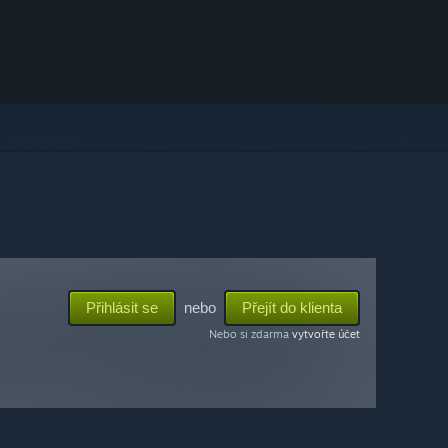
Přihlásit se
nebo
Přejít do klienta
Nebo si zdarma
vytvořte účet