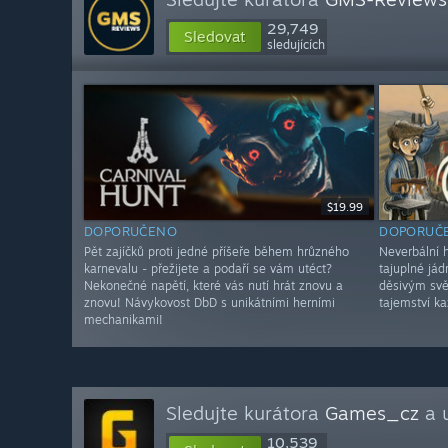
29,749
Sledovat
sledujících
$19.99
DOPORUČENO
DOPORUČ
Pět zajíčků proti jedné příšeře během hrůzného
Neverbální 
karnevalu - přežijete a podaří se vám utéct?
tajuplné jádr
Nekonečné napětí, které vás nutí hrát znovu a
děsivým svě
znovu! Návykovost DbD s unikátními herními
tajemství k
mechanikami!
Sledujte kurátora
Games_cz
a u
10,539