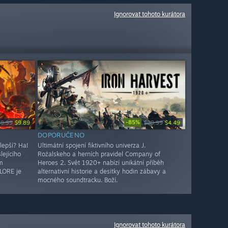
Ignorovat tohoto kurátora
-85%
29.99
$9.89
$29.99
$4.49
DOPORUČENO
lepší? Ha!
Ultimátní spojení fiktivního univerza J.
ejícího
Roźalskeho a herních pravidel Company of
m
Heroes 2. Svět 1920+ nabízí unikátní příběh
LORE je
alternativní historie a desítky hodin zábavy a
mocného soundtracku. Boží.
Ignorovat tohoto kurátora