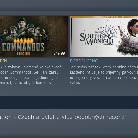
$49.99
IVNÍ
DOPORUČENO
tiví a zábavní, nicméně ke své škodě
Jedinečný zážitek, který nabídne něco 
očaří Commandos. Sérii ani žánru
každého. Ať už je to příjemný parkour, 
du nedělají, ale ani s jedním nijak
nebo jen objevování nádherného, kouz
pracují, natož aby je kamkoliv
světa.
tion - Czech
a uvidíte více podobných recenzí