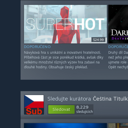
$24.99
DOPORUČENO
DOPORUČ
Návyková hra s unikátní a inovativní hratelností.
Druhý díl Da
Příběhová část je sice poněkud krátká, avšak díky
než jeho př
velkému množství různých výzev hra zabaví na
ujmete role 
dlouhé hodiny. Obsahuje český překlad.
Opět nechyb
Sledujte kurátora
Čeština Titul
8,229
Sledovat
sledujících