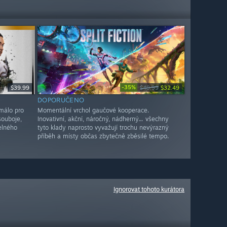
-35%
$39.99
$49.99
$32.49
DOPORUČENO
málo pro
Momentální vrchol gaučové kooperace.
souboje,
Inovativní, akční, náročný, nádherný… všechny
elného
tyto klady naprosto vyvažují trochu nevýrazný
příběh a místy občas zbytečně zběsilé tempo.
Ignorovat tohoto kurátora