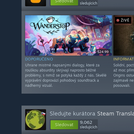
Sledovat
sledujících
ŽIVĚ
$24.99
DOPORUČENO
INFORMAT
Uhrane mistrně napsanými dialogy, které za
Solidní, poc
rouškou absurdity skrývají naprosto běžné
až moc přím
problémy, s nimiž se potýká každý z nás. Skvělé
Origins ostu
vyprávění doprovází pohodový soundtrack a
zajímavě ne
nádherný vizuál.
posouvali.
Sledujte kurátora
Steam Transla
9,062
Sledovat
sledujících