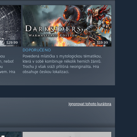
$29.99
$19.99
DOPORUČENO
nou
Povedená mlátička s mytologickou tématikou,
m, neboť
která v sobě kombinuje několik herních žánrů.
ou
Trochu ji však sráží přílišná neoriginalita. Hra
vem. Hra
obsahuje českou lokalizaci.
Ignorovat tohoto kurátora