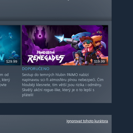
$29.99
$19.99
DOPORUČENO
em od
Sestup do temných hlubin PAIMO nabízí
, který
napínavou sci-fi atmosféru plnou nebezpečí. Čím
ovte
hlouběji klesnete, tím větší jsou rizika i odměny.
Skvělý akční rogue-like, který je o to lepší s
přáteli!
Ignorovat tohoto kurátora