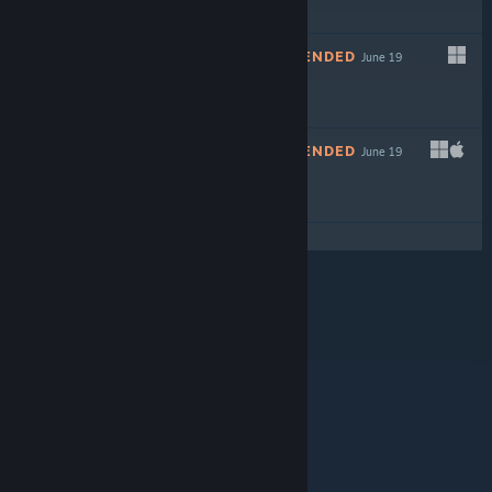
Free To Play
NOT RECOMMENDED
June 19
NOT RECOMMENDED
June 19
© Valve Corporation. Toate drepturile rezervate.
Toate mărcile înregistrate sunt proprietatea
deținătorilor respectivi în SUA și celelalte țări.
Politică
de confidențialitate
|
Mențiuni legale
|
Accesibilitate
|
Acordul Steam pentru abonați
|
Rambursări
|
Cookie-uri