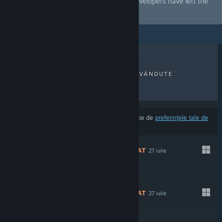
wars. A game gets flagged even if the developers have left the
country or registered abroad.
RECENZII RECENTE
CELE MAI VÂNDUTE
LANSĂRI NOI
REDUCERI
Rezultatele pot exclude unele produse în funcție de
preferințele tale de
limbă și conținut
.
NERECOMANDAT
27 iulie
$19.99
NERECOMANDAT
27 iulie
$24.99