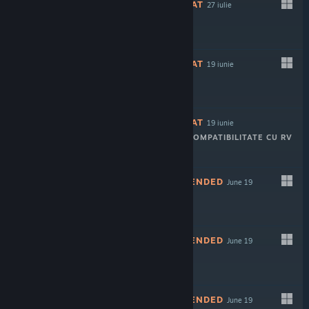
NERECOMANDAT
27 iulie
-70%
$3.99
$1.19
NERECOMANDAT
19 iunie
Joacă gratis
NERECOMANDAT
19 iunie
COMPATIBILITATE CU RV
$7.99
NOT RECOMMENDED
June 19
NOT RECOMMENDED
June 19
NOT RECOMMENDED
June 19