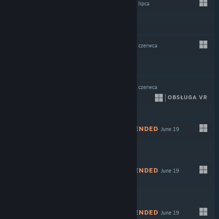
ODRADZANE
27 lipca
-70%
$3.99
$1.19
ODRADZANE
19 czerwca
Free to Play
ODRADZANE
19 czerwca
OBSŁUGA VR
$7.99
NOT RECOMMENDED
June 19
NOT RECOMMENDED
June 19
NOT RECOMMENDED
June 19