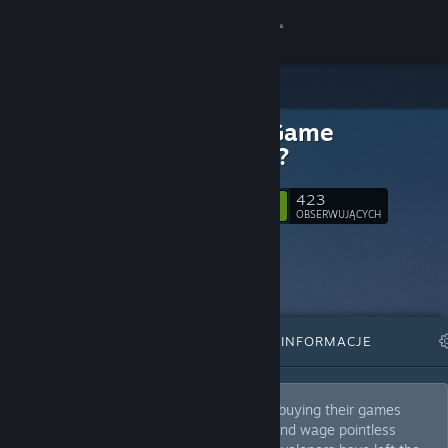
Zaloguj się
Sklep
Is This Game
Społeczność
Russian?
Informacje
423
Obserwuj
OBSERWUJĄCYCH
Wsparcie
Zmień język
WYRÓŻNIONE
LISTY
INFORMACJE
Pobierz aplikację mobilną Steam
Wersja przeglądarkowa
Russia is a terrorist state. We must stop buying their games
while they murder thousands of people and wage pointless