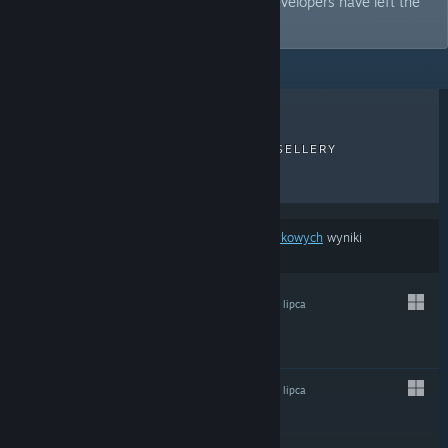
wars. A game gets flagged even if the developers have left the
country or registered abroad.
NAJNOWSZE RECENZJE
BESTSELLERY
NOWE TYTUŁY
PRZECENIONE
Na podstawie
twoich preferencji treści lub językowych
wyniki
wyszukiwania pomijają część produktów.
ODRADZANE
27 lipca
$19.99
ODRADZANE
27 lipca
$24.99