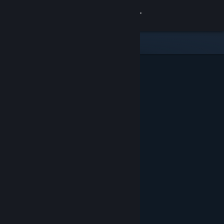
Σύνδεση
Κατάστημα
Κοινότητα
Σχετικά
Υποστήριξη
Αλλαγή γλώσσας
Αποκτήστε την εφαρμογή Steam για κινητές συσκευές
Προβολή ιστοσελίδας για υπολογιστές