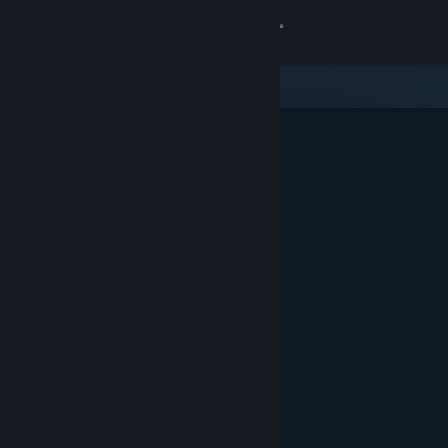
Kirjaudu sisään
Kauppa
Yhteisö
Tietoa
Tuki
Vaihda kieli
Hanki Steam-mobiilisovellus
Näytä työpöytäsivusto