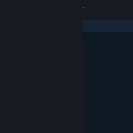
登录
商店
社区
关于
客服
更改语言
获取 Steam 手机应用
查看桌面版网站