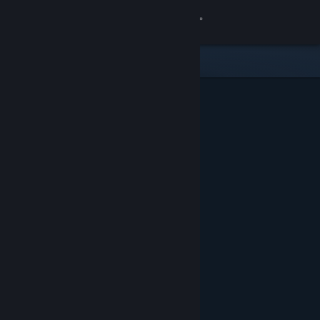
Přihlásit se
Obchod
Komunita
Informace
Podpora
Změnit jazyk
Mobilní aplikace služby Steam
Desktopová verze stránky