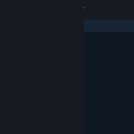
Logg inn
Butikk
Samfunn
Om
Kundestøtte
Bytt språk
Skaff deg Steam-appen på mobil
Vis skrivebordsversjon