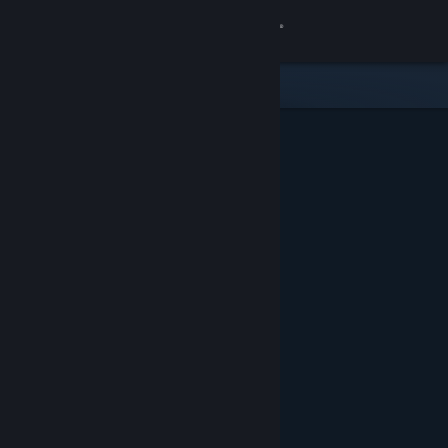
登入
商店
社群
關於
客服
變更語言
取得 Steam 行動應用程式
檢視電腦版網頁