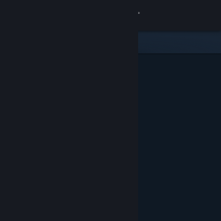
Conectează-te
Magazin
Comunitate
Despre
Asistență
Schimbă limba
Obține aplicația Steam pentru dispozitive mobile
Vezi site în versiunea pentru desktop