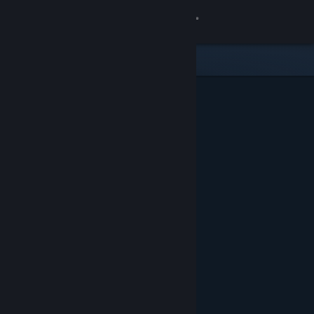
Iniciar sesión
Tienda
Comunidad
Acerca de
Soporte
Cambiar idioma
Descargar Steam Mobile
Ver versión clásica