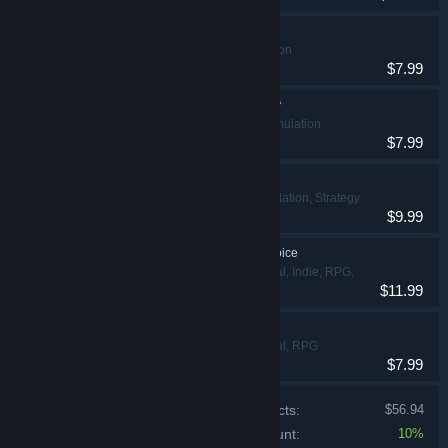
I've Fallen For You!
RPG, Simulation
$7.99
重生了还要我谈恋爱？
Casual, RPG, Simulation
$7.99
Charming Hearts
Indie, RPG, Simulation, Strategy
$9.99
Half Billion: Love Choice
Adventure, Casual, Indie, RPG,
$11.99
Simulation, Strategy
下一个就是你
Adventure, Casual, RPG
$7.99
Price of individual products:
$56.94
Bundle discount:
10%