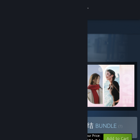
Sign in
Store
All Products
Community
> Bundle details
完蛋！恋爱达人火速集结
About
Support
Change language
Get the Steam Mobile App
View desktop website
Buy 完蛋！恋爱达人火速集结
BUNDLE
(?)
-10%
Your Price:
Add to Cart