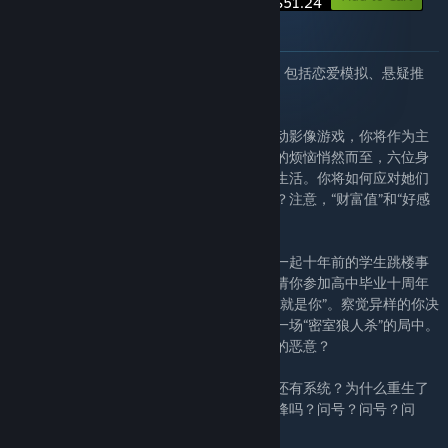
$51.24
About this bundle
此捆绑包内含6款全动态真人互动影像作品，包括恋爱模拟、悬疑推
理、模拟经营等类型。
《开局五个亿》是一款超现实模拟经营类互动影像游戏，你将作为主
角，完成启动资金五个亿的创业历程。甜蜜的烦恼悄然而至，六位身
份、类型各异的美女逐一闯入了你的事业和生活。你将如何应对她们
的好感并平衡与她们之间感情和事业的关系？注意，“财富值”和“好感
值”将共同决定你们的故事结局。
在《下一个就是你》中，你跟随秦苏言调查一起十年前的学生跳楼事
件时，突然收到了两封神秘的邮件。一封邀请你参加高中毕业十周年
聚会，另一封则警告你如果继续调查“下一个就是你”。察觉异样的你决
定赴会，试图找到更多的线索，却被卷入了一场“密室狼人杀”的局中。
面对生死，是善念的互助，还是释放人性中的恶意？
《重生了还要我谈恋爱？》什么？重生了？还有系统？为什么重生了
系统却逼我谈恋爱？不应该直接走上人生巅峰吗？问号？问号？问
号？这游戏里到底有啥？