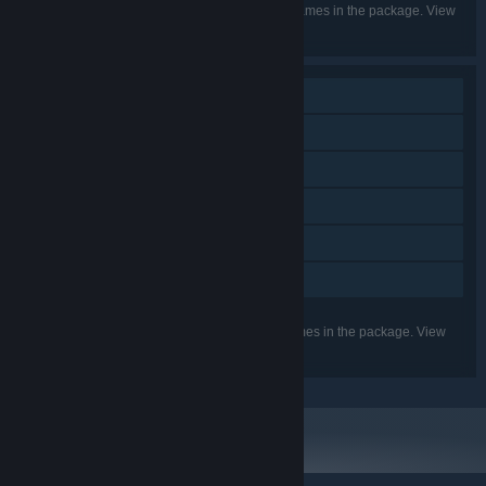
Listed languages may not be available for all games in the package. View
the individual games for more details.
Single-player
Multi-player
Steam Achievements
Captions available
Steam Cloud
Family Sharing
Listed features may not be supported for all games in the package. View
the individual games for more details.