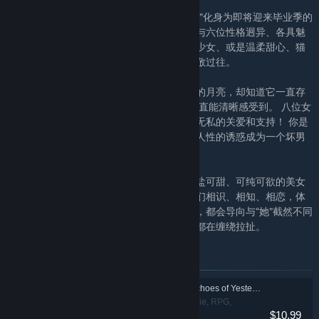
在《完蛋！我被美女包围了！前传》中，“你”化身为即将迎来毕业季的
男主顾易，在对未来的迷茫与憧憬中，你将与六位性格迥异、各具魅
力的女生发生一连串的故事，她们或是鬼马少女、或是温柔甜心、猫
系娇女、豆腐西施，千娇百媚、亦幻亦真，敬过往。
《这个是真的喜欢！》我永远无法看见正午的月亮，却知道它一直存
在。 正如你的心意，我或许无法触碰，却一直能清晰感受到。 八位女
性不约而同地出现在你的生命中，给予了你无私的关爱和支持！ 你是
选择坚守信念成为一个好男人，还是沉溺于人性的诱惑成为一个坏男
人呢？
《怦然心动的她们》以第一视角，与多位可盐可甜、可纯可欲的美女
展开全景式恋爱。玩家将与形色各异的美女们相识、相知、相恋，体
验爱情的无数可能和多重面貌。每一次选择，都会导向与“她”截然不同
的化学反应；每一次的纠结，蜜糖般的爱情都在缠绕拉扯。
Items included in this bundle
Love is All Around: Echoes of Yesterday
Adventure, Indie, RPG,
$10.99
Simulation, Strategy