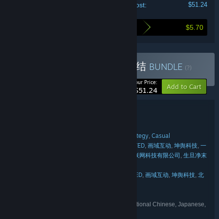
Your cost:
$51.24
$5.70
Here's what you save by buying this bundle
Buy 完蛋！恋爱达人火速集结
BUNDLE
(?)
-10%
Your Price:
Add to Cart
$51.24
Bundle details
完蛋！恋爱达人火速集结
TITLE:
Adventure
Indie
RPG
Simulation
Strategy
Casual
,
,
,
,
,
GENRE:
intiny
LOVE MOOD STUDIO LIMITED
画域互动
坤舆科技
一
,
,
,
,
DEVELOPER:
冉影视
东阳开局互动影视有限公司
上海哈昔互联网科技有限公司
生旦净末
,
,
,
丑工作室
intiny
LOVE MOOD STUDIO LIMITED
画域互动
坤舆科技
北
,
,
,
,
PUBLISHER:
京水思维科技发展有限公司
intiny
FRANCHISE:
Simplified Chinese, English, Traditional Chinese, Japanese,
LANGUAGES:
Thai, Korean