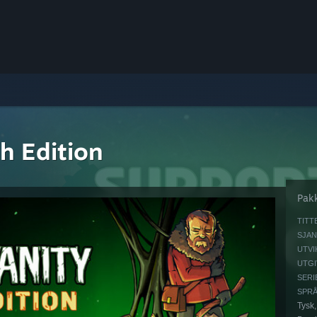
ch Edition
Pak
TITT
SJAN
UTVI
UTGI
SERI
SPRÅ
Tysk,