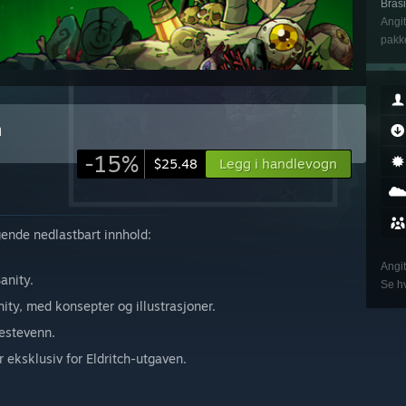
Brasi
Angit
pakke
n
-15%
Legg i handlevogn
$25.48
lgende nedlastbart innhold:
Angit
anity.
Se hv
nity, med konsepter og illustrasjoner.
bestevenn.
 eksklusiv for Eldritch-utgaven.