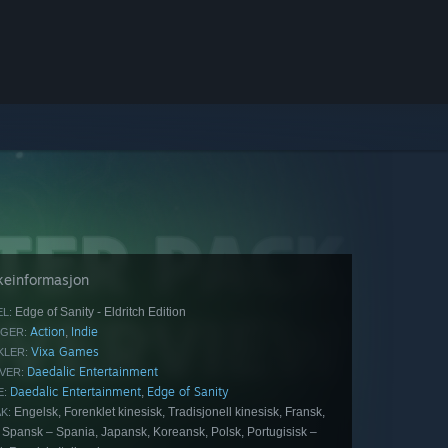
keinformasjon
Edge of Sanity - Eldritch Edition
EL:
Action
Indie
,
GER:
Vixa Games
KLER:
Daedalic Entertainment
VER:
Daedalic Entertainment
Edge of Sanity
,
E:
Engelsk, Forenklet kinesisk, Tradisjonell kinesisk, Fransk,
K:
 Spansk – Spania, Japansk, Koreansk, Polsk, Portugisisk –