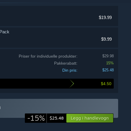
$19.99
 Pack
$9.99
Priser for individuelle produkter:
$29.98
Pakkerabatt:
15%
Din pris:
$25.48
$4.50
n
-15%
Legg i handlevogn
$25.48