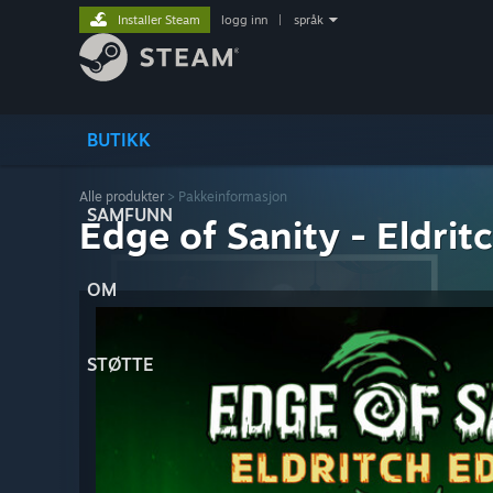
Installer Steam
logg inn
|
språk
BUTIKK
Alle produkter
> Pakkeinformasjon
SAMFUNN
Edge of Sanity - Eldrit
OM
STØTTE