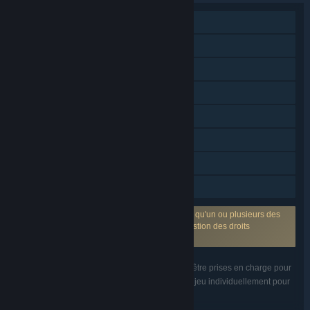
Solo
Contenu téléchargeable
Succès Steam
Cartes à échanger Steam
Workshop Steam
Steam Cloud
HDR disponible
Partage familial
Gestion des droits numériques tiers : Il se peut qu'un ou plusieurs des
produits inclus dans ce package utilisent la gestion des droits
numériques tiers Denuvo Anti-tamper.
Les fonctionnalités énumérées peuvent ne pas être prises en charge pour
tous les jeux du pack. Veuillez regarder chaque jeu individuellement pour
plus de détails.