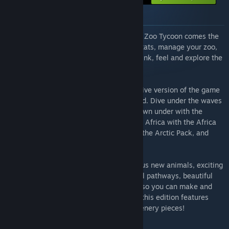
À propos de ce bundle
From the developer of Planet Coaster and Zoo Tycoon comes the
ultimate zoo sim. Construct detailed habitats, manage your zoo,
and meet authentic living animals who think, feel and explore the
world you create around them.
Planet Zoo: Ultimate Edition is the definitive version of the game
featuring every piece of DLC ever released. Dive under the waves
with the Aquatic Pack. Discover a land down under with the
Australia Pack. Experience the majesty of Africa with the Africa
pack. Make your park as cool as ice with the Arctic Pack, and
more.
Planet Zoo: Ultimate Edition adds gorgeous new animals, exciting
enrichment items, stunning foliage, useful pathways, beautiful
buildings, and eye-catching decorations, so you can make and
manage the zoo of your dreams. In total, this edition features
over 40 additional species and 1000+ scenery pieces!