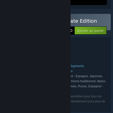
pack
Acheter Planet Zoo: Ultimate Edition
-70%
$77.10
Ajouter au panier
Détails du bundle
Planet Zoo: Ultimate Edition
TITRE :
Occasionnel
Simulation
Stratégie
,
,
GENRE :
Frontier Developments
DÉVELOPPEMENT :
Frontier Developments
Frontier Developments
,
ÉDITION :
Frontier Developments
FrontierDev
,
FRANCHISE :
Anglais, Français, Allemand, Espagnol - Espagne, Japonais,
LANGUES :
Coréen, Portugais du Brésil, Chinois simplifié, Chinois traditionnel, Italien,
Tchèque, Danois, Néerlandais, Norvégien, Polonais, Russe, Espagnol -
Amérique latine, Suédois
Les langues énumérées peuvent ne pas être disponibles pour tous les
jeux du pack. Veuillez regarder chaque jeu individuellement pour plus de
détails.