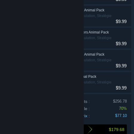
Planet Zoo: Barnyard Animal Pack
Occasionnel, Simulation, Stratégie
$9.99
Planet Zoo: Zookeepers Animal Pack
Occasionnel, Simulation, Stratégie
$9.99
Planet Zoo: Americas Animal Pack
Occasionnel, Simulation, Stratégie
$9.99
Planet Zoo: Asia Animal Pack
Occasionnel, Simulation, Stratégie
$9.99
Prix individuel ​​des produits :
$256.78
Réduction sur le bundle :
70%
Prix :
$77.10
$179.68
Voici ce que vous économisez en achetant ce