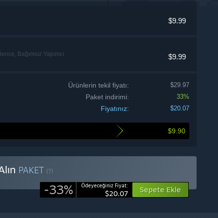
$9.99
lence, Bağımsız Yapımcı
$9.99
Ürünlerin tekil fiyatı:
$29.97
Paket indirimi:
33%
Fiyatınız:
$20.07
$9.90
Alın
PAKET
(?)
-33%
Ödeyeceğiniz Fiyat:
Sepete Ekle
$20.07