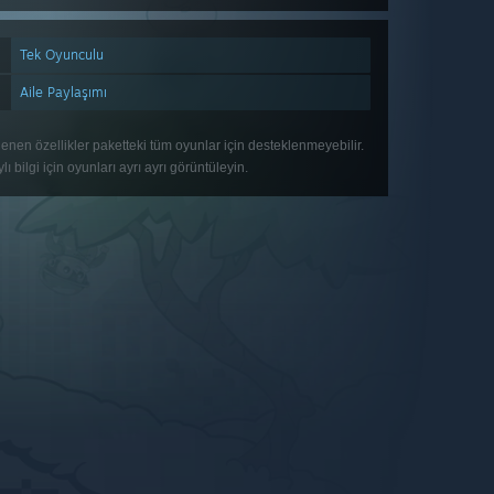
Tek Oyunculu
Aile Paylaşımı
lenen özellikler paketteki tüm oyunlar için desteklenmeyebilir.
lı bilgi için oyunları ayrı ayrı görüntüleyin.