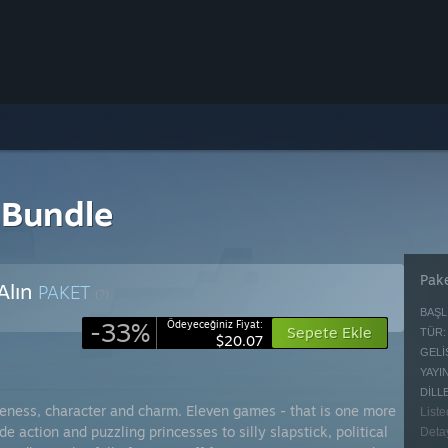
 Bundle
Pake
Alın
PAKET
(?)
BAŞL
-33%
Ödeyeceğiniz Fiyat:
Sepete Ekle
TÜR:
$20.07
GELIŞ
YAYIN
DILL
uteness, character and charm. Eleven games - that is one more
Liste
 action and puzzling princesses to silly slapstick, political
Detay