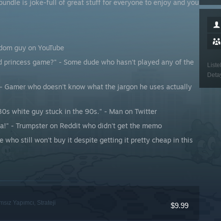
bundle is joke-full of great stuff for everyone to enjoy and you
andom guy on YouTube
ed princess game?" - Some dude who hasn't played any of the
Liste
Detay
" - Gamer who doesn't know what the jargon he uses actually
-30s white guy stuck in the 90s." - Man on Twitter
ca!" - Trumpster on Reddit who didn't get the memo
 who still won't buy it despite getting it pretty cheap in this
sız Yapımcı, Strateji
$9.99