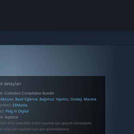
t detayları
Collection Compilation Bundle
IK:
Aksiyon
Basit Eğlence
Bağımsız Yapımcı
Strateji
Macera
,
,
,
,
ERMedia
TIRICI:
Plug In Digital
CI:
İngilizce
ER:
deki diller paketteki bütün oyunlar için geçerli olmayabilir.
lı bilgi için oyunları ayrı ayrı görüntüleyiniz.