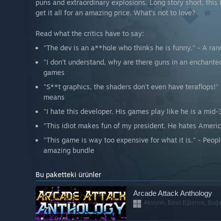
puns and extraordinary explosions. Long story short, this 
get it all for an amazing price. What's not to love?
Read what the critics have to say:
"The dev is an a**hole who thinks he is funny." - A r
"I don't understand, why are there guns in an enchant
games
"S**t graphics, the shaders don't even have teraflops!
means
"I hate this developer. His games play like he is a mid
"This idiot makes fun of my president. He hates Ameri
"This game is way too expensive for what it is." - People
amazing bundle
Bu paketteki ürünler
Arcade Attack Anthology
Aksiyon, Basit Eğlence, Bağım