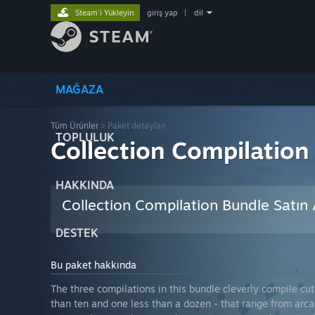
Steam'i Yükleyin
giriş yap
|
dil
MAĞAZA
Tüm Ürünler
> Paket detayları
TOPLULUK
Collection Compilation
HAKKINDA
Collection Compilation Bundle Satın 
DESTEK
Bu paket hakkında
The three compilations in this bundle cleverly compile c
than ten and one less than a dozen - that range from arcade