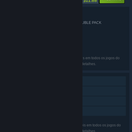
$11.88
Detalhes do conjunto
ROBOTICS;NOTES ELITE & DaSH DOUBLE PACK
TÍTULO:
Aventura
GÊNERO:
MAGES. Inc.
DESENVOLVEDOR:
Spike Chunsoft Co., Ltd.
DISTRIBUIDORA:
Science Adventure Series
SÉRIE:
Inglês, Japonês
IDIOMAS:
Os idiomas listados podem não estar disponíveis em todos os jogos do
conjunto. Veja a página de cada um para mais detalhes.
Um jogador
Conquistas Steam
Nuvem Steam
Compartilhamento em família
Os recursos listados podem não estar disponíveis em todos os jogos do
conjunto. Veja a página de cada um para mais detalhes.