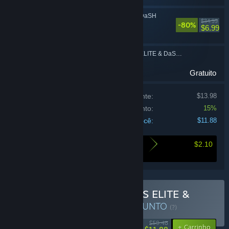
ROBOTICS;NOTES DaSH
$34.99
-80%
Aventura
$6.99
ROBOTICS;NOTES ELITE & DaSH : Mini Soundtrack
Gratuito
Preço se comprados individualmente:
$13.98
Desconto do conjunto:
15%
Total para você:
$11.88
$2.10
O quanto você economiza comprando este
conjunto
Comprar ROBOTICS;NOTES ELITE &
DaSH DOUBLE PACK
CONJUNTO
(?)
-80%
$59.48
-15%
+ Carrinho